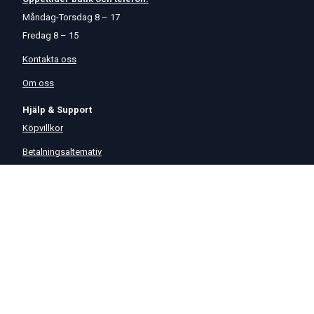
Måndag-Torsdag 8 – 17
Fredag 8 – 15
Kontakta oss
Om oss
Hjälp & Support
Köpvillkor
Betalningsalternativ
GDPR
Hjälpcenter
Leverans
På Startmotor.se strävar vi efter snabba och säkra leveranser till
hela Europa. Lagervaror som beställs senast kl 16 skickas normalt
samma dag. Här kan du se vår
Fraktpolicy
.