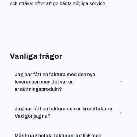
och strävar efter att ge bästa möjliga service.
Vanliga frågor
Jag har fått en faktura med den nya
leveransen men det var en
ersättningsprodukt?
Jag har fått en faktura och en kreditfaktura.
Eftersom vi skickar ut en ny produkt till dig innan
Vad gör jag nu?
vi fått tillbaka och godkänt din retur så får du en
faktura av oss, denna faktura kommer helt eller
delvis krediteras så fort vi mottagit din retur. Om
Måste jag betala fakturan jag fick med
Du har fått faktura 25xxxx á 1750:- tillsammans