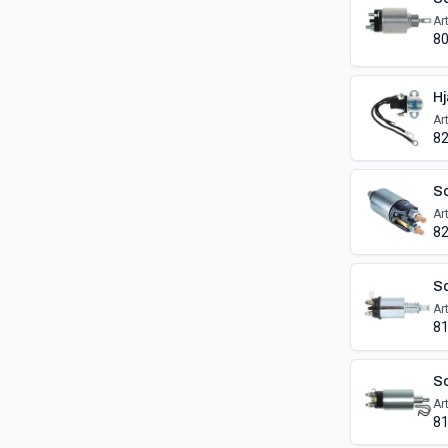
Ar
80
Hj
Ar
82
So
Ar
82
So
Ar
81
So
Ar
81