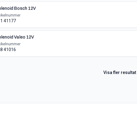
lenoid Bosch 12V
tikelnummer
1 41177
lenoid Valeo 12V
tikelnummer
8 41016
Visa fler resultat