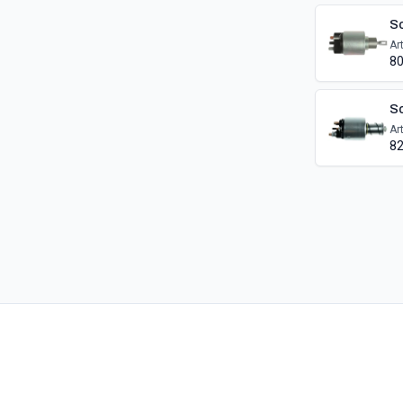
So
Ar
80
So
Ar
82