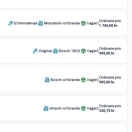
Ordinarie pris
Eftermarknad
Mitsubishi-utförande
I lager
1
1 745,00 kr
Ordinarie pris
Original
Bosch / SEG
I lager
1
995,00 kr
Ordinarie pris
Bosch-utförande
I lager
1
995,00 kr
Ordinarie pris
Hitachi-utförande
I lager
1
330,75 kr