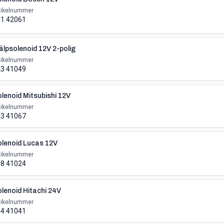
tikelnummer
1 42061
älpsolenoid 12V 2-polig
tikelnummer
3 41049
lenoid Mitsubishi 12V
tikelnummer
3 41067
lenoid Lucas 12V
tikelnummer
8 41024
lenoid Hitachi 24V
tikelnummer
4 41041