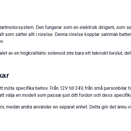
 startmotorsystem. Den fungerar som en elektrisk dirigent, som ser
 som sätter allt i rörelse. Denna rörelse kopplar samman batteriet
n.
et av en högkvalitativ solenoid inte bara ett tekniskt beslut, det ä
kar
 möta specifika behov. Från 12V till 24V, från små personbilar til
 att välja en modell som passar just ditt fordon och dess specifika
, medan andra använder en separat enhet. Detta gör det ännu viktig