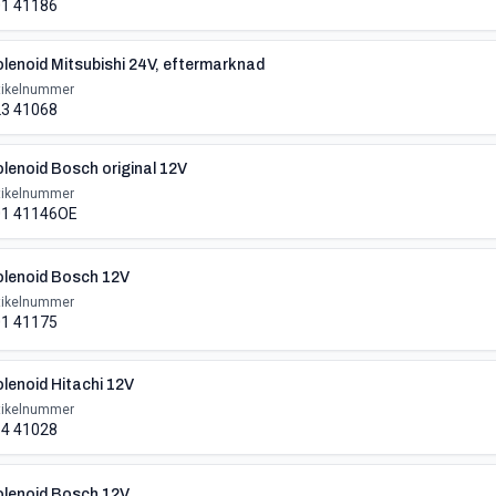
1 41186
lenoid Mitsubishi 24V, eftermarknad
tikelnummer
3 41068
lenoid Bosch original 12V
tikelnummer
01 41146OE
lenoid Bosch 12V
tikelnummer
1 41175
lenoid Hitachi 12V
tikelnummer
4 41028
lenoid Bosch 12V