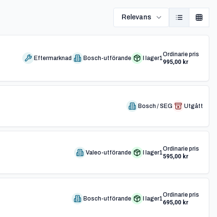
Relevans
Ordinarie pris
Eftermarknad
Bosch-utförande
I lager
1
995,00 kr
Bosch / SEG
Utgått
Ordinarie pris
Valeo-utförande
I lager
1
595,00 kr
Ordinarie pris
Bosch-utförande
I lager
1
695,00 kr