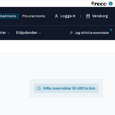
Logga in
Varukorg
s med moms
Pris utan moms
ter
Erbjudanden
Jag vill hitta reservdelar
Hitta reservdelar till ditt fordon