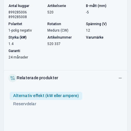
Antal kuggar
Artikelserie
B-mått (mm)
899285006
520
-5
899285008
Polaritet
Rotation
Spänning (V)
1-polig negativ
Medurs (CW)
12
Styrka (kW)
Artikelnummer
Varumärke
1.4
520 337
Garanti
24 månader
Relaterade produkter
Alternativ effekt (kW eller ampere)
Reservdelar