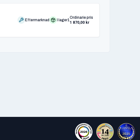
Ordinarie pris
Eftermarknad
I lager
1
1 870,00 kr