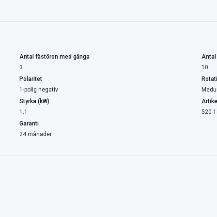
Antal fästöron med gänga
Antal
3
10
Polaritet
Rotat
1-polig negativ
Medu
Styrka (kW)
Artik
1.1
520 1
Garanti
24 månader