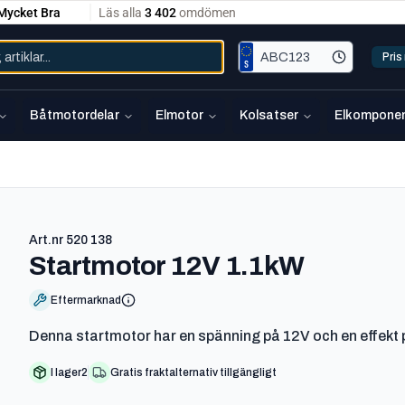
Pri
Båtmotordelar
Elmotor
Kolsatser
Elkomponen
Art.nr
520 138
-
520 13
Startmotor 12V 1.1kW
Eftermarknad
Denna startmotor har en spänning på 12V och en effekt
I lager
2
Gratis fraktalternativ tillgängligt