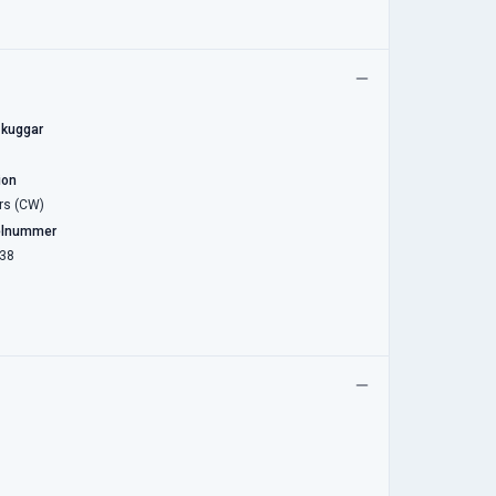
 kuggar
ion
rs (CW)
elnummer
38