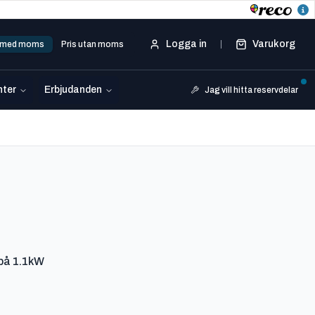
Logga in
Varukorg
s med moms
Pris utan moms
ter
Erbjudanden
Jag vill hitta reservdelar
8
 på 1.1kW