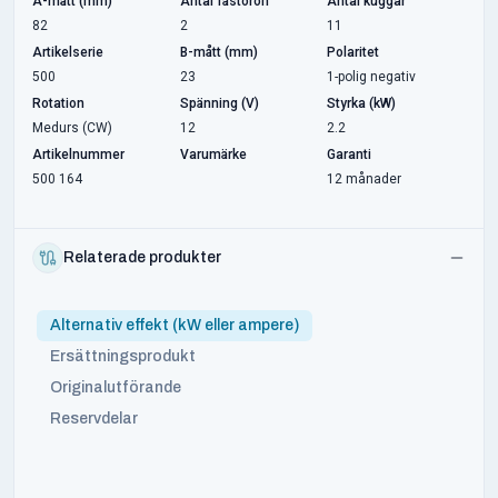
A-mått (mm)
Antal fästöron
Antal kuggar
82
2
11
Artikelserie
B-mått (mm)
Polaritet
500
23
1-polig negativ
Rotation
Spänning (V)
Styrka (kW)
Medurs (CW)
12
2.2
Artikelnummer
Varumärke
Garanti
500 164
12 månader
Relaterade produkter
Alternativ effekt (kW eller ampere)
Ersättningsprodukt
Originalutförande
Reservdelar