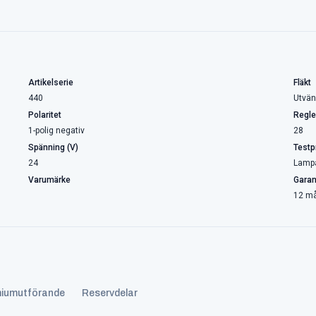
Artikelserie
Fläkt
440
Utvän
Polaritet
Regle
1-polig negativ
28
Spänning (V)
Testp
24
Lamp
Varumärke
Garan
12 m
iumutförande
Reservdelar