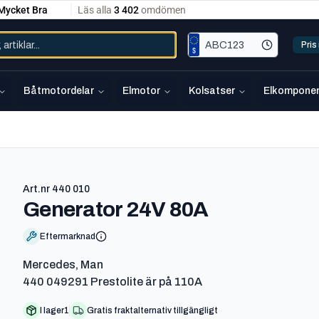
Pri
Båtmotordelar
Elmotor
Kolsatser
Elkomponen
Art.nr
440 010
-
440 010
Generator 24V 80A
Eftermarknad
Mercedes, Man
440 049291 Prestolite är på 110A
I lager
1
Gratis fraktalternativ tillgängligt