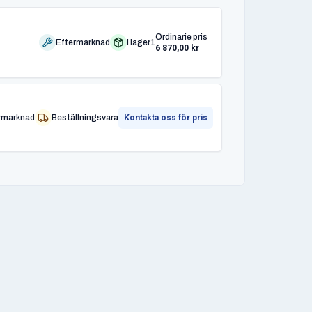
Ordinarie pris
Eftermarknad
I lager
1
6 870,00 kr
rmarknad
Beställningsvara
Kontakta oss för pris