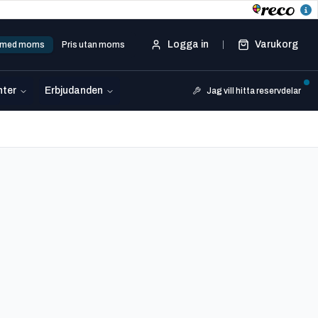
Logga in
Varukorg
s med moms
Pris utan moms
ter
Erbjudanden
Jag vill hitta reservdelar