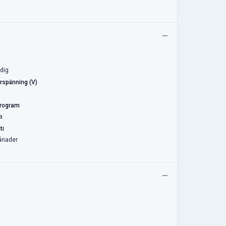
dig
rspänning (V)
rogram
a
ti
ånader