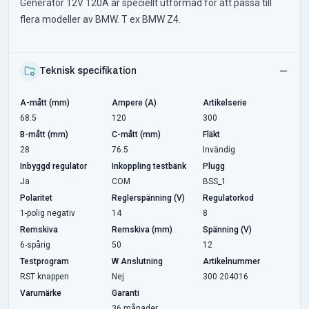
Generator 12V 120A är speciellt utformad för att passa till
flera modeller av BMW. T ex BMW Z4.
Teknisk specifikation
A-mått (mm)
Ampere (A)
Artikelserie
68.5
120
300
B-mått (mm)
C-mått (mm)
Fläkt
28
76.5
Invändig
Inbyggd regulator
Inkoppling testbänk
Plugg
Ja
COM
BSS_1
Polaritet
Reglerspänning (V)
Regulatorkod
1-polig negativ
14
8
Remskiva
Remskiva (mm)
Spänning (V)
6-spårig
50
12
Testprogram
W Anslutning
Artikelnummer
RST knappen
Nej
300 204016
Varumärke
Garanti
36 månader