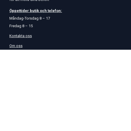
Öppettider
butik
och
telefon:
Måndag-Torsdag 8 – 17
Fredag 8 – 15
Kontakta oss
Om oss
Hjälp & Support
Köpvillkor
Betalningsalternativ
GDPR
Hjälpcenter
Leverans
På Startmotor.se strävar vi efter snabba och säkra leveranser till
hela Europa. Lagervaror som beställs senast kl 16 skickas normalt