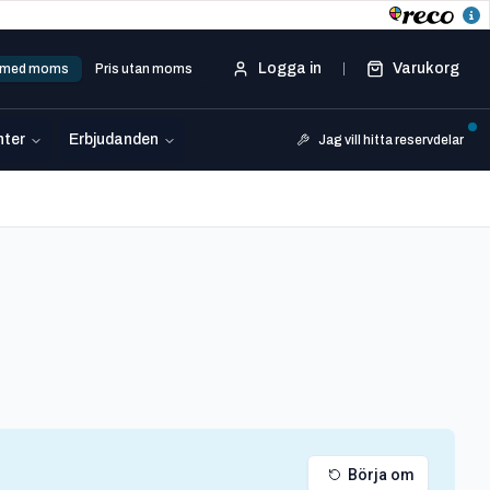
Logga in
Varukorg
s med moms
Pris utan moms
ter
Erbjudanden
Jag vill hitta reservdelar
Börja om