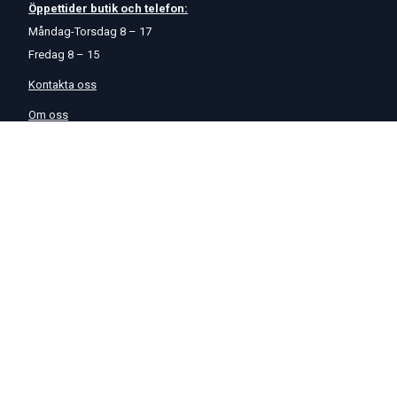
Öppettider
butik
och
telefon:
Måndag-Torsdag 8 – 17
Fredag 8 – 15
Kontakta oss
Om oss
Hjälp & Support
Köpvillkor
Betalningsalternativ
GDPR
Hjälpcenter
Leverans
På Startmotor.se strävar vi efter snabba och säkra leveranser till
hela Europa. Lagervaror som beställs senast kl 16 skickas normalt
samma dag. Här kan du se vår
Fraktpolicy
.