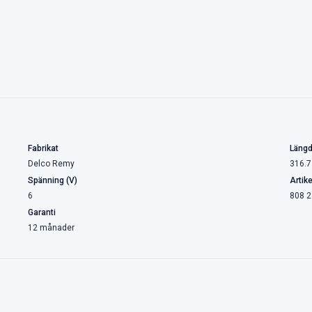
Fabrikat
Läng
Delco Remy
316.7
Spänning (V)
Artik
6
808 
Garanti
12 månader