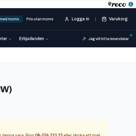
Logga in
Varukorg
s med moms
Pris utan moms
ter
Erbjudanden
Jag vill hitta reservdelar
-
808 24015
CW)
ör denna vara. Ring
08-556 333 35
eller skicka ett mail