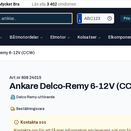
Pri
Båtmotordelar
Elmotor
Kolsatser
Elkomponen
Remy 6-12V (CCW)
Art.nr
808 24015
Ankare Delco-Remy 6-12V (C
Delco Remy-utförande
Beställningsvara
Kontakta oss
Kontakta oss för att få mer information om leverans och pris f