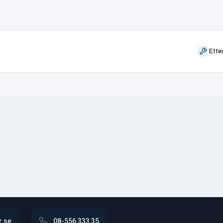
Efte
r.se
08-556 333 35