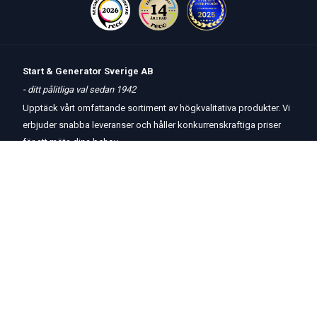
Start & Generator Sverige AB
- ditt pålitliga val sedan 1942
Upptäck vårt omfattande sortiment av högkvalitativa produkter. Vi
erbjuder snabba leveranser och håller konkurrenskraftiga priser
för att möta dina behov.
Öppettider
butik
och
telefon:
Måndag-Torsdag 8 – 17
Fredag 8 – 15
Kontakta oss
Om oss
Hjälp & Support
Köpvillkor