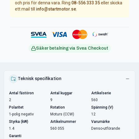
och pris för denna vara. Ring
08-556 333 35
eller skicka
ett mail till
info@startmotor.se
.
Säker betalning via Svea Checkout
Teknisk specifikation
Antal fästöron
Antal kuggar
Artikelserie
2
9
560
Polaritet
Rotation
Spänning (V)
1-polig negativ
Moturs (CCW)
12
Styrka (kW)
Artikelnummer
Varumärke
1.4
560 055
Denso-utförande
Garanti