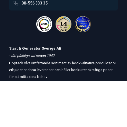
08-556 333 35
Start & Generator Sverige AB
- ditt pålitliga val sedan 1942
Upptäck vårt omfattande sortiment av högkvalitativa produkter. Vi
erbjuder snabba leveranser och håller konkurrenskraftiga priser
för att möta dina behov.
Öppettider
butik
och
telefon:
Måndag-Torsdag 8 – 17
Fredag 8 – 15
Kontakta oss
Om oss