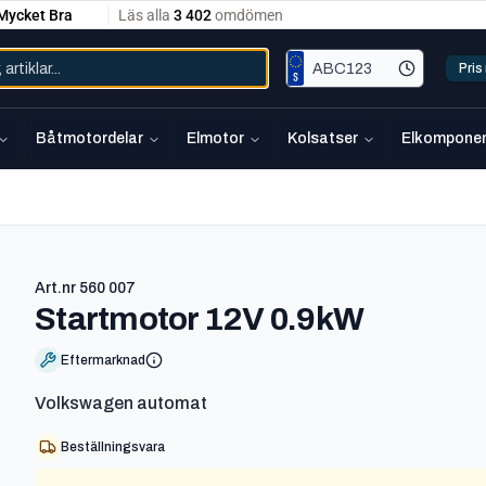
Pri
Båtmotordelar
Elmotor
Kolsatser
Elkomponen
Art.nr
560 007
-
560 00
Startmotor 12V 0.9kW
Eftermarknad
Volkswagen automat
Beställningsvara