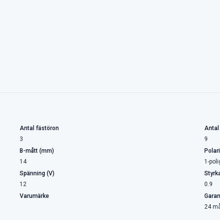
Antal fästöron
Antal
3
9
B-mått (mm)
Polari
14
1-poli
Spänning (V)
Styrk
12
0.9
Varumärke
Garan
24 m