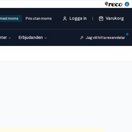
Logga in
Varukorg
s med moms
Pris utan moms
ter
Erbjudanden
Jag vill hitta reservdelar
7