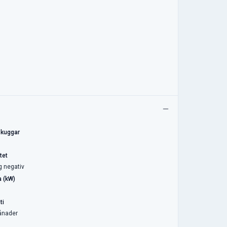
 kuggar
tet
g negativ
a (kW)
ti
ånader