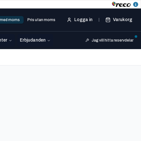
Logga in
Varukorg
s med moms
Pris utan moms
ter
Erbjudanden
Jag vill hitta reservdelar
1