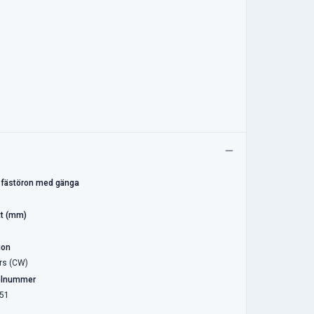
 fästöron med gänga
t (mm)
ion
rs (CW)
elnummer
51