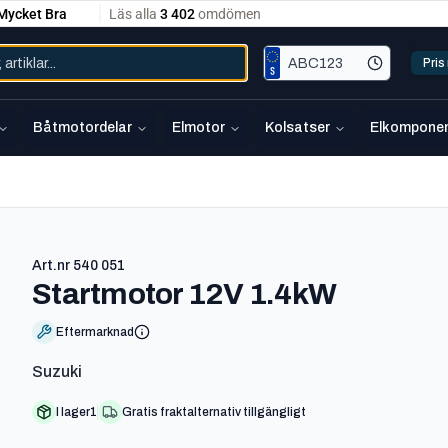
Pri
Båtmotordelar
Elmotor
Kolsatser
Elkomponen
Art.nr
540 051
-
540 05
Startmotor 12V 1.4kW
Eftermarknad
Suzuki
I lager
1
Gratis fraktalternativ tillgängligt