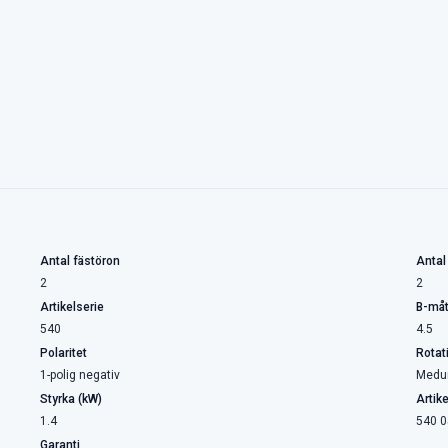
Antal fästöron
Antal
2
2
Artikelserie
B-måt
540
4.5
Polaritet
Rotat
1-polig negativ
Medu
Styrka (kW)
Artik
1.4
540 0
Garanti