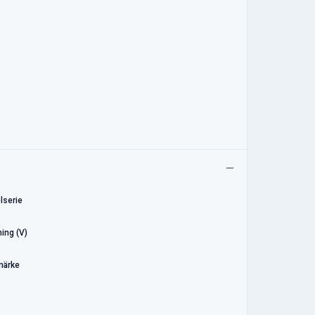
lserie
ing (V)
märke