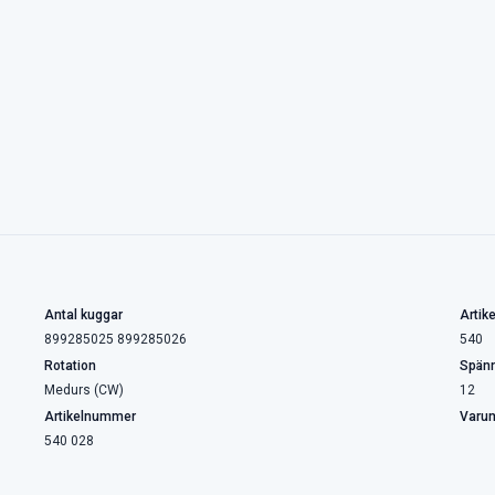
Antal kuggar
Artike
899285025 899285026
540
Rotation
Spänn
Medurs (CW)
12
Artikelnummer
Varu
540 028