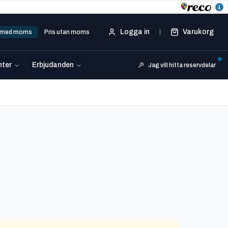
Logga in
Varukorg
s med moms
Pris utan moms
ter
Erbjudanden
Jag vill hitta reservdelar
8