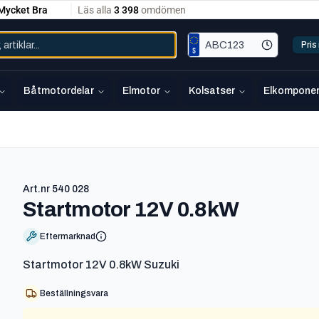
Pri
Båtmotordelar
Elmotor
Kolsatser
Elkomponen
Art.nr
540 028
-
540 02
Startmotor 12V 0.8kW
Eftermarknad
Startmotor 12V 0.8kW Suzuki
Beställningsvara