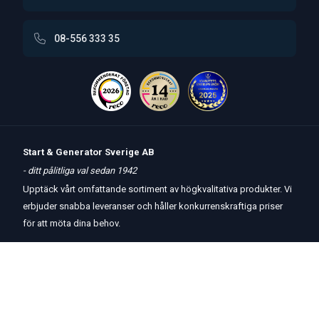
08-556 333 35
Start & Generator Sverige AB
- ditt pålitliga val sedan 1942
Upptäck vårt omfattande sortiment av högkvalitativa produkter. Vi
erbjuder snabba leveranser och håller konkurrenskraftiga priser
för att möta dina behov.
Öppettider
butik
och
telefon:
Måndag-Torsdag 8 – 17
Fredag 8 – 15
Kontakta oss