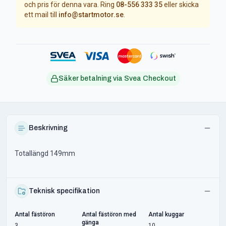
och pris för denna vara. Ring
08-556 333 35
eller skicka
ett mail till
info@startmotor.se
.
Säker betalning via Svea Checkout
Beskrivning
Totallängd 149mm
Teknisk specifikation
Antal fästöron
Antal fästöron med
Antal kuggar
gänga
3
10