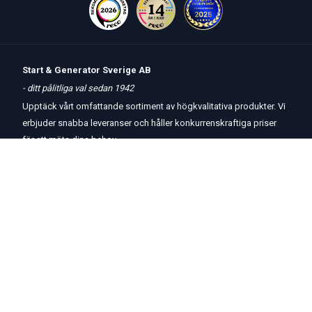
Start & Generator Sverige AB
- ditt pålitliga val sedan 1942
Upptäck vårt omfattande sortiment av högkvalitativa produkter. Vi
erbjuder snabba leveranser och håller konkurrenskraftiga priser
för att möta dina behov.
Öppettider
butik
och
telefon:
Måndag-Torsdag 8 – 17
Fredag 8 – 15
Kontakta oss
Om oss
Hjälp & Support
Köpvillkor