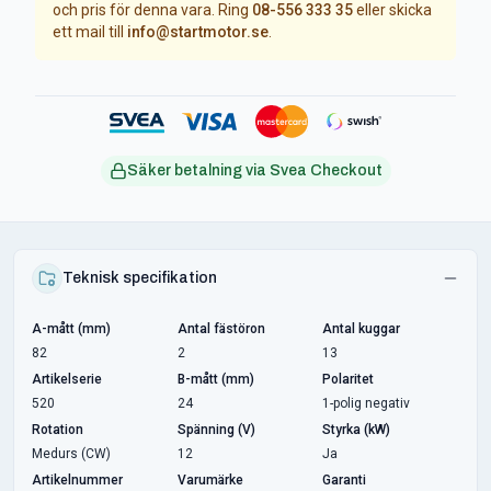
och pris för denna vara. Ring
08-556 333 35
eller skicka
ett mail till
info@startmotor.se
.
Säker betalning via Svea Checkout
Teknisk specifikation
A-mått (mm)
Antal fästöron
Antal kuggar
82
2
13
Artikelserie
B-mått (mm)
Polaritet
520
24
1-polig negativ
Rotation
Spänning (V)
Styrka (kW)
Medurs (CW)
12
Ja
Artikelnummer
Varumärke
Garanti