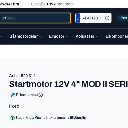
Pri
Båtmotordelar
Elmotor
Kolsatser
Elkomponen
Art.nr
520 314
Startmotor 12V 4" MOD II SER
Eftermarknad
Ford
I lager
4
Gratis fraktalternativ tillgängligt