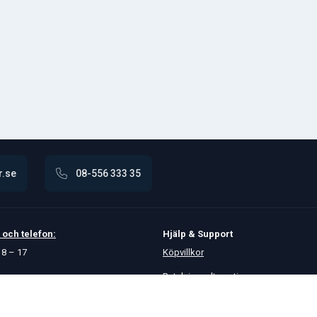
r.se
08-556 333 35
och
telefon:
Hjälp & Support
8 – 17
Köpvillkor
Betalningsalternativ
GDPR