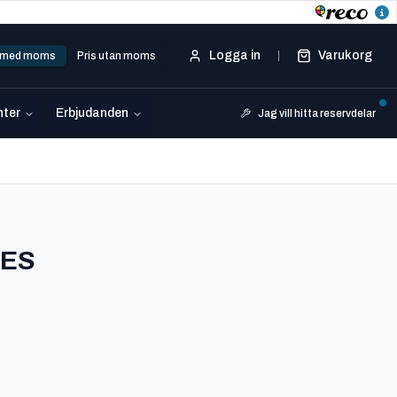
Logga in
Varukorg
s med moms
Pris utan moms
ter
Erbjudanden
Jag vill hitta reservdelar
-
520 314
IES