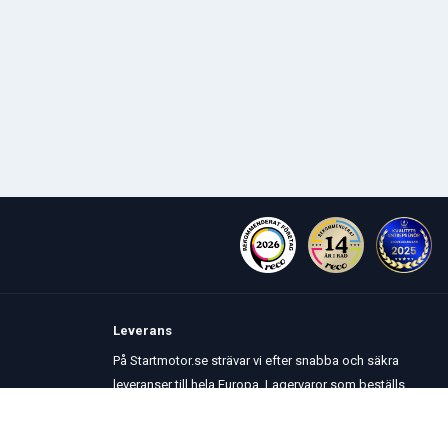
Leverans
På Startmotor.se strävar vi efter snabba och säkra
leveranser till hela Europa. Lagervaror som beställs
senast kl 16 skickas normalt samma dag. Här kan du
se vår
Fraktpolicy
.