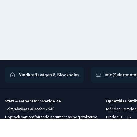
Vindkraftsvägen 8, Stockholm
info@startmoto
Start & Generator Sverige AB
Öppettider
butik
- ditt pålitliga val sedan 1942
Måndag-Torsdag 
Upptäck vårt omfattande sortiment av högkvalitativa
Fredag 8 – 15
produkter. Vi erbjuder snabba leveranser och håller
Kontakta oss
konkurrenskraftiga priser för att möta dina behov.