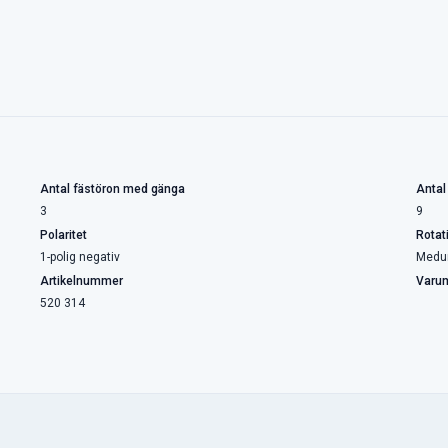
Antal fästöron med gänga
Antal
3
9
Polaritet
Rotat
1-polig negativ
Medu
Artikelnummer
Varu
520 314