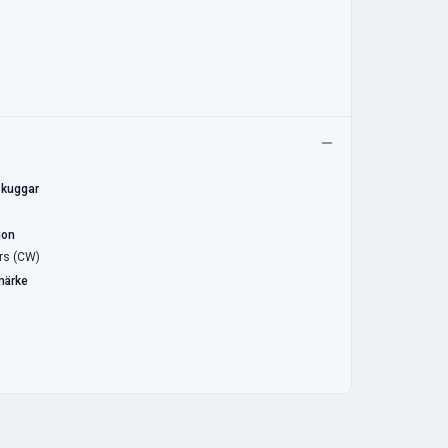
 kuggar
ion
rs (CW)
märke