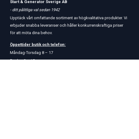
Start & Generator Sverige AB
- ditt pålitliga val sedan 1942
Upptäck vårt omfattande sortiment av högkvalitativa produkter. Vi
erbjuder snabba leveranser och håller konkurrenskraftiga priser
för att möta dina behov.
Öppettider
butik
och
telefon:
Måndag-Torsdag 8 – 17
Fredag 8 – 15
Kontakta oss
Om oss
Hjälp & Support
Köpvillkor
Betalningsalternativ
GDPR
Hjälpcenter