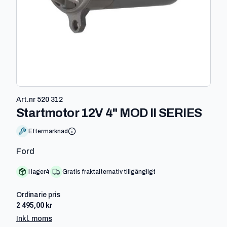
Art.nr
520 312
-
520
Startmotor 12V 4" MOD II SERIES
Eftermarknad
Ford
I lager
4
Gratis fraktalternativ tillgängligt
Ordinarie pris
2 495,00 kr
Inkl. moms