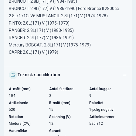
BRONCO II: 2.8L(171) V (1984-1985)
BRONCO II: 2.9L(177) V (1986-1990) Ford Bronco II 2800cc,
2.8L/171CI V6 MUSTANG II: 2.8L(171) V (1974-1978)
PINTO: 2.8L(171) V (1975-1979)
RANGER: 2.8L(171) V (1983-1985)
RANGER: 2.9L(177) V (1986-1991)
Mercury BOBCAT: 2.8L(171) V (1975-1979)
CAPRI: 2.8L(171) V (1979)
Teknisk specifikation
A-mått (mm)
Antal fästöron
Antal kuggar
104
2
9
Artikelserie
B-mått (mm)
Polaritet
520
15
1-polig negativ
Rotation
Spänning (V)
Artikelnummer
Medurs (CW)
12
520 312
Varumärke
Garanti