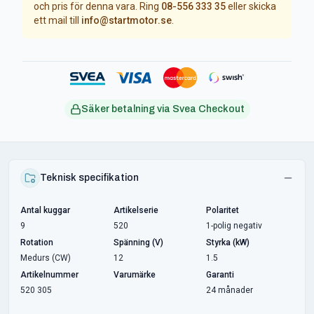
och pris för denna vara. Ring
08-556 333 35
eller skicka
ett mail till
info@startmotor.se
.
Säker betalning via Svea Checkout
Teknisk specifikation
Antal kuggar
Artikelserie
Polaritet
9
520
1-polig negativ
Rotation
Spänning (V)
Styrka (kW)
Medurs (CW)
12
1.5
Artikelnummer
Varumärke
Garanti
520 305
24 månader