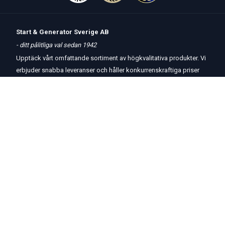
Start & Generator Sverige AB
- ditt pålitliga val sedan 1942
Upptäck vårt omfattande sortiment av högkvalitativa produkter. Vi
erbjuder snabba leveranser och håller konkurrenskraftiga priser
för att möta dina behov.
Öppettider
butik
och
telefon:
Måndag-Torsdag 8 – 17
Fredag 8 – 15
Kontakta oss
Om oss
Hjälp & Support
Köpvillkor
Betalningsalternativ