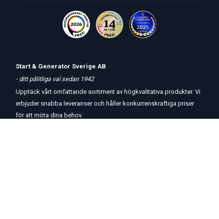
Start & Generator Sverige AB
- ditt pålitliga val sedan 1942
Upptäck vårt omfattande sortiment av högkvalitativa produkter. Vi
erbjuder snabba leveranser och håller konkurrenskraftiga priser
för att möta dina behov.
Öppettider
butik
och
telefon:
Måndag-Torsdag 8 – 17
Fredag 8 – 15
Kontakta oss
Om oss
Hjälp & Support