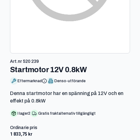
Art.nr
520 239
-
520 239
Startmotor 12V 0.8kW
Eftermarknad
Denso-utförande
Denna startmotor har en spänning på 12V och en
effekt på 0.8kW
I lager
2
Gratis fraktalternativ tillgängligt
Ordinarie pris
1 833,75 kr