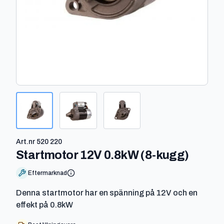
Art.nr
520 220
-
520 
Startmotor 12V 0.8kW (8-kugg)
Eftermarknad
Denna startmotor har en spänning på 12V och en
effekt på 0.8kW