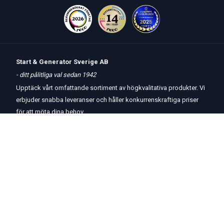
Start & Generator Sverige AB
- ditt pålitliga val sedan 1942
Upptäck vårt omfattande sortiment av högkvalitativa produkter. Vi
erbjuder snabba leveranser och håller konkurrenskraftiga priser
för att möta dina behov.
Öppettider
butik
och
telefon:
Måndag-Torsdag 8 – 17
Fredag 8 – 15
Kontakta oss
Om oss
Hjälp & Support
Köpvillkor