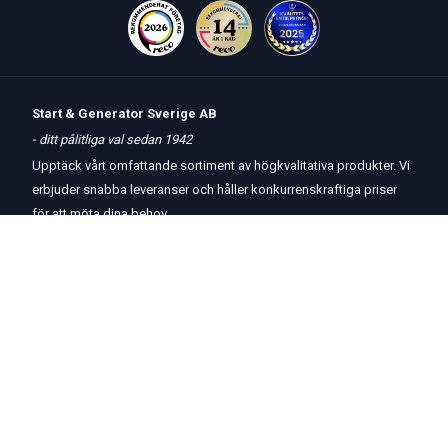
Start & Generator Sverige AB
- ditt pålitliga val sedan 1942
Upptäck vårt omfattande sortiment av högkvalitativa produkter. Vi
erbjuder snabba leveranser och håller konkurrenskraftiga priser
för att möta dina behov.
Öppettider
butik
och
telefon:
Måndag-Torsdag 8 – 17
Fredag 8 – 15
Kontakta oss
Om oss
Hjälp & Support
Köpvillkor