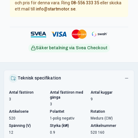
och pris för denna vara. Ring
08-556 333 35
eller skicka
ett mail till
info@startmotor.se
.
Säker betalning via Svea Checkout
Teknisk specifikation
Antal fästöron
Antal fästöron med
Antal kuggar
gänga
3
9
3
Artikelserie
Polaritet
Rotation
520
1-polig negativ
Medurs (CW)
Spänning (V)
Styrka (kW)
Artikelnummer
12
0.9
520 160