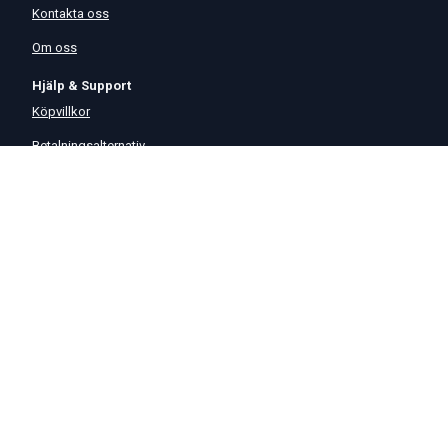
Kontakta oss
Om oss
Hjälp & Support
Köpvillkor
Betalningsalternativ
GDPR
Hjälpcenter
Leverans
På Startmotor.se strävar vi efter snabba och säkra leveranser till
hela Europa. Lagervaror som beställs senast kl 16 skickas normalt
samma dag. Här kan du se vår
Fraktpolicy
.
©
2026
Start & Generator Sverige AB
Org.nr
556097-4320
Cookieinställningar