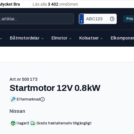
Pri
Båtmotordelar
Elmotor
Kolsatser
Elkomponen
Art.nr
500 173
-
500 17
Startmotor 12V 0.8kW
Eftermarknad
Nissan
I lager
3
Gratis fraktalternativ tillgängligt