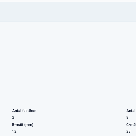
Antal fästöron
Antal
2
8
B-mått (mm)
C-måt
12
28