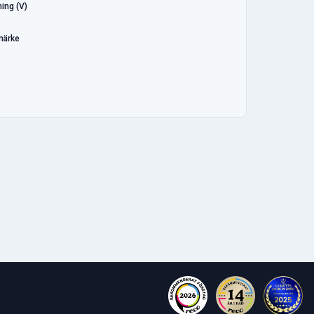
ing (V)
märke