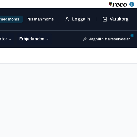
Logga in
Varukorg
s med moms
Pris utan moms
ter
Erbjudanden
Jag vill hitta reservdelar
3