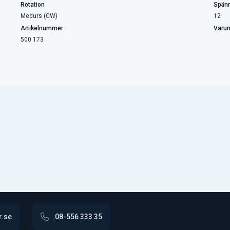
Rotation
Spänn
Medurs (CW)
12
Artikelnummer
Varu
500 173
r.se
08-556 333 35