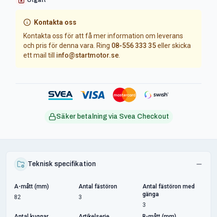
Kontakta oss
Kontakta oss för att få mer information om leverans
och pris för denna vara. Ring
08-556 333 35
eller skicka
ett mail till
info@startmotor.se
.
Säker betalning via Svea Checkout
Teknisk specifikation
A-mått (mm)
Antal fästöron
Antal fästöron med
gänga
82
3
3
Antal kuggar
Artikelserie
B-mått (mm)