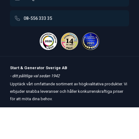
08-556 333 35
Start & Generator Sverige AB
- ditt pålitliga val sedan 1942
Upptäck vårt omfattande sortiment av högkvalitativa produkter. Vi
erbjuder snabba leveranser och håller konkurrenskraftiga priser
för att möta dina behov.
Öppettider
butik
och
telefon:
Måndag-Torsdag 8 – 17
Fredag 8 – 15
Kontakta oss