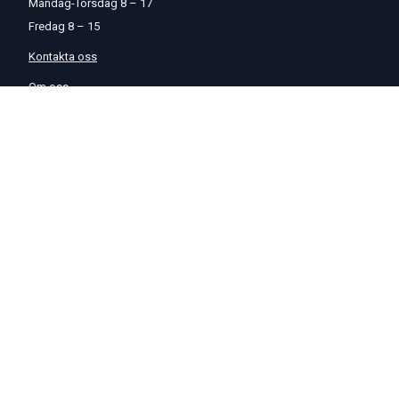
Måndag-Torsdag 8 – 17
Fredag 8 – 15
Kontakta oss
Om oss
Hjälp & Support
Köpvillkor
Betalningsalternativ
GDPR
Hjälpcenter
Leverans
På Startmotor.se strävar vi efter snabba och säkra leveranser till
hela Europa. Lagervaror som beställs senast kl 16 skickas normalt
samma dag. Här kan du se vår
Fraktpolicy
.