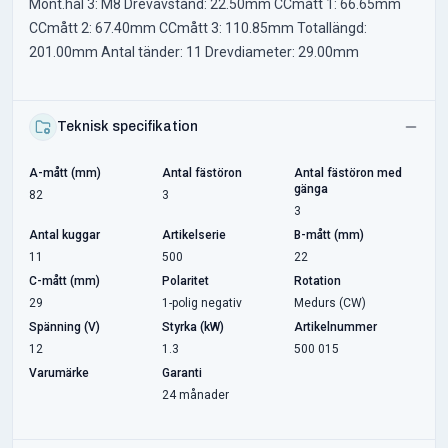
Mont.hål 3: M8 Drevavstånd: 22.50mm CCmått 1: 66.65mm
CCmått 2: 67.40mm CCmått 3: 110.85mm Totallängd:
201.00mm Antal tänder: 11 Drevdiameter: 29.00mm
Teknisk specifikation
A-mått (mm)
Antal fästöron
Antal fästöron med
gänga
82
3
3
Antal kuggar
Artikelserie
B-mått (mm)
11
500
22
C-mått (mm)
Polaritet
Rotation
29
1-polig negativ
Medurs (CW)
Spänning (V)
Styrka (kW)
Artikelnummer
12
1.3
500 015
Varumärke
Garanti
24 månader