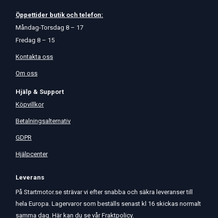
Öppettider
butik
och
telefon:
Måndag-Torsdag 8 – 17
Fredag 8 – 15
Kontakta oss
Om oss
Hjälp & Support
Köpvillkor
Betalningsalternativ
GDPR
Hjälpcenter
Leverans
På Startmotor.se strävar vi efter snabba och säkra leveranser till
hela Europa. Lagervaror som beställs senast kl 16 skickas normalt
samma dag. Här kan du se vår
Fraktpolicy
.