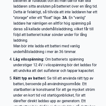
batteriet är fulladdat och att man därför kan låta
laddaren sitta ansluten på batteriet över en lång tid.
Detta är felaktigt, så tillvida att inte laddaren har ett
"storage" eller ett "float" läge.
3A
. En "vanlig"
laddare har nämligen en alltför hög spänning på
deras så kallade underhållsladdning, vilket får till
följd att batteriet kokar sönder under för lång
laddning.
Man bör inte ladda ett batteri med vanlig
underhållsladdning i mer än 36 timmar.
Låg vilospänning:
Om batteriets spänning
understiger 12.4V i vilospänning bör det laddas för
att undvika att det sulfaterar och tappar kapacitet.
Rätt typ av batteri:
Se till att använda rätt typ av
batteri, beroende på användningsområde. Ett
startbatteri är konstruerat för att ge mycket ström
under en kort tid vid startögonblicket, för att
därefter direkt laddas upp av generatorn. Ett