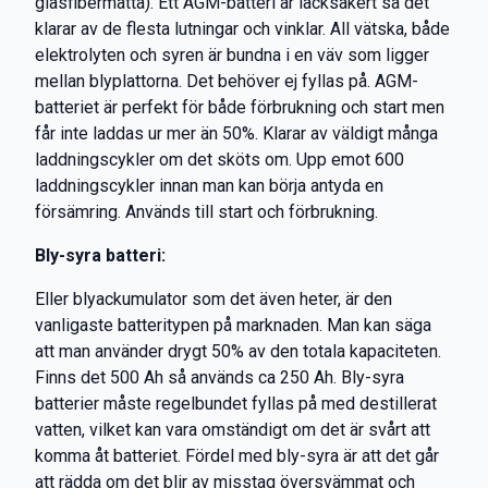
glasfibermatta). Ett AGM-batteri är läcksäkert så det
klarar av de flesta lutningar och vinklar. All vätska, både
elektrolyten och syren är bundna i en väv som ligger
mellan blyplattorna. Det behöver ej fyllas på. AGM-
batteriet är perfekt för både förbrukning och start men
får inte laddas ur mer än 50%. Klarar av väldigt många
laddningscykler om det sköts om. Upp emot 600
laddningscykler innan man kan börja antyda en
försämring. Används till start och förbrukning.
Bly-syra batteri:
Eller blyackumulator som det även heter, är den
vanligaste batteritypen på marknaden. Man kan säga
att man använder drygt 50% av den totala kapaciteten.
Finns det 500 Ah så används ca 250 Ah. Bly-syra
batterier måste regelbundet fyllas på med destillerat
vatten, vilket kan vara omständigt om det är svårt att
komma åt batteriet. Fördel med bly-syra är att det går
att rädda om det blir av misstag översvämmat och