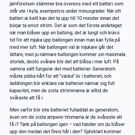
jämförelsen stämmer bra överens med ett batteri som
står ute i kyla, exempelvis under minusgrader. När ett
batteri är kallt kan det ta upp till 10 minuter innan det
börjar ta emot ström. Det är som det första andetaget
när man blåser upp en ballong; det är tungt och krävs
tid för att mjuka upp ballongen innan man kan fylla på
med mer luft. När ballongen väl är mjukare går det
lättare, men ju närmare ballongen kommer sin maximala
storlek, desto svårare blir det att blåsa i mer luft. På
samma sätt fungerar det med batterier. Generatorn
måste jobba hårt för att "väcka" liv i batteriet, och
laddningen blir enklare när batteriet närmar sig full
kapacitet, men de sista strömmarna är alltid de
svåraste att få i.
Men varför blir inte batteriet fulladdat av generatorn,
även om de sista ampere-timmarna är de svåraste att
få i? Tänk på ballongen igen – vad händer om du blåser
upp den medan det finns hål i den? Självklart kommer