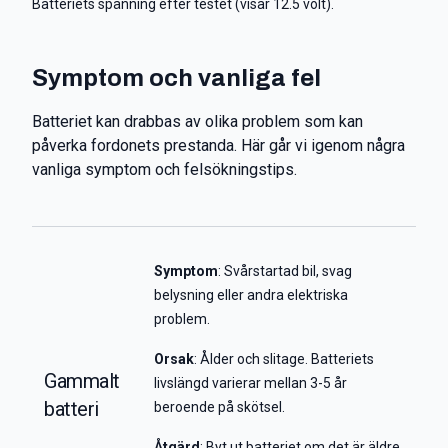
Batteriets spänning efter testet (visar 12.5 volt).
Symptom och vanliga fel
Batteriet kan drabbas av olika problem som kan
påverka fordonets prestanda. Här går vi igenom några
vanliga symptom och felsökningstips.
Symptom
: Svårstartad bil, svag
belysning eller andra elektriska
problem.
Orsak
: Ålder och slitage. Batteriets
Gammalt
livslängd varierar mellan 3-5 år
batteri
beroende på skötsel.
Åtgärd
: Byt ut batteriet om det är äldre