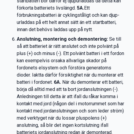
startbatteri bör därför ej djupurladdas då detta kan
förkorta batteriets livslängd.
5A.
Ett
förbrukningsbatteri är cyklingståligt och kan djup-
urladdas på ett helt annat sätt än ett startbatteri,
innan det behövs laddas upp på nytt.
Anslutning, montering och demontering:
Se till
så att batteriet är rätt anslutet och inte polvänt på
plus (+) och minus (-). Ett polvänt batteri i ett fordon
kan exempelvis orsaka allvarliga skador på
fordonets elsystem och förstöra generatorns
dioder. Iaktta därför försiktighet när du monterar ett
batteri i fordonet.
6A.
När du demonterar ett batteri,
börja då alltid med att ta bort jordanslutningen (-).
Anledningen till detta är att ifall du råkar komma i
kontakt med jord (någon del i motorrummet som har
kontakt med jordanslutningen och som leder ström)
med verktyget när du lossar pluspolens (+)
anslutning, så blir det ingen kortslutning ifall
batteriets jordanslutning redan är demonterad.