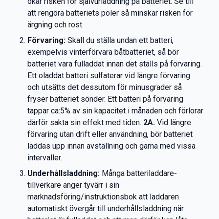
ökar risken för självurladdning på batteriet. Se till
att rengöra batteriets poler så minskar risken för
ärgning och rost.
Förvaring:
Skall du ställa undan ett batteri,
exempelvis vinterförvara båtbatteriet, så bör
batteriet vara fulladdat innan det ställs på förvaring.
Ett oladdat batteri sulfaterar vid längre förvaring
och utsätts det dessutom för minusgrader så
fryser batteriet sönder. Ett batteri på förvaring
tappar ca:5% av sin kapacitet i månaden och förlorar
därför sakta sin effekt med tiden.
2A.
Vid längre
förvaring utan drift eller användning, bör batteriet
laddas upp innan avställning och gärna med vissa
intervaller.
Underhållsladdning:
Många batteriladdare-
tillverkare anger tyvärr i sin
marknadsföring/instruktionsbok att laddaren
automatiskt övergår till underhållsladdning när