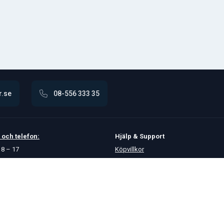
r.se
08-556 333 35
och
telefon:
Hjälp & Support
8 – 17
Köpvillkor
Betalningsalternativ
GDPR
Hjälpcenter