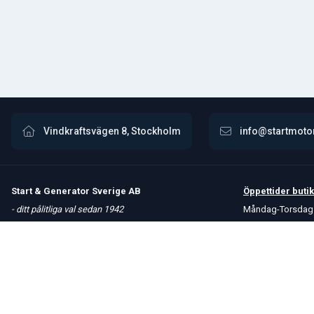
Vindkraftsvägen 8, Stockholm
info@startmoto
Start & Generator Sverige AB
Öppettider
butik
- ditt pålitliga val sedan 1942
Måndag-Torsdag 
Upptäck vårt omfattande sortiment av högkvalitativa
Fredag 8 – 15
produkter. Vi erbjuder snabba leveranser och håller
Kontakta oss
konkurrenskraftiga priser för att möta dina behov.
Om oss