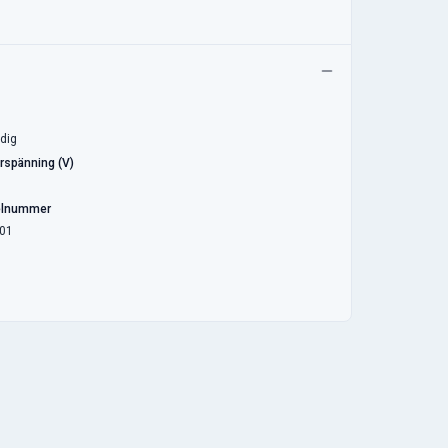
dig
rspänning (V)
elnummer
01