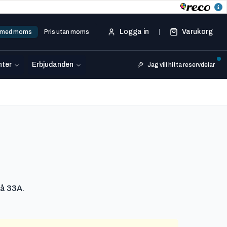
Logga in
Varukorg
s med moms
Pris utan moms
ter
Erbjudanden
Jag vill hitta reservdelar
på 33A.