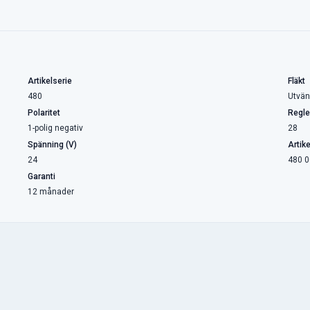
Artikelserie
Fläkt
480
Utvän
Polaritet
Regle
1-polig negativ
28
Spänning (V)
Artik
24
480 0
Garanti
12 månader