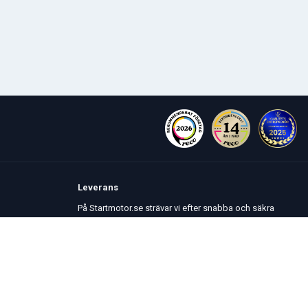
Leverans
På Startmotor.se strävar vi efter snabba och säkra
leveranser till hela Europa. Lagervaror som beställs
senast kl 16 skickas normalt samma dag. Här kan du
se vår
Fraktpolicy
.