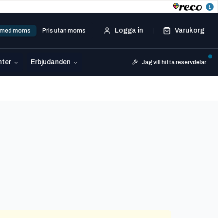
Logga in
Varukorg
s med moms
Pris utan moms
ter
Erbjudanden
Jag vill hitta reservdelar