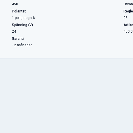
450
Utvän
Polaritet
Regle
1-polig negativ
28
Spänning (V)
Artik
24
450 0
Garanti
12 månader