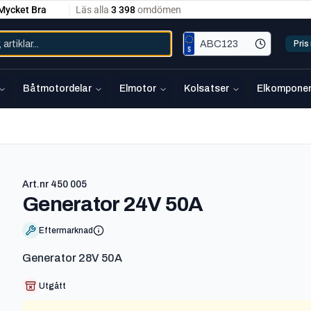
Pri
Båtmotordelar
Elmotor
Kolsatser
Elkomponen
Art.nr
450 005
-
450 005
Generator 24V 50A
Eftermarknad
Generator 28V 50A
Utgått