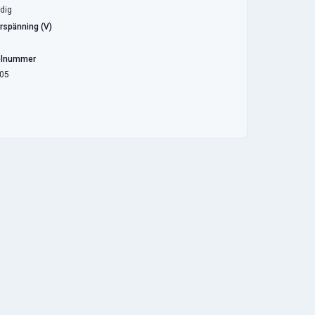
dig
rspänning (V)
elnummer
05