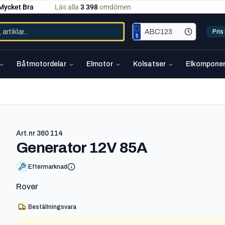
Pri
Båtmotordelar
Elmotor
Kolsatser
Elkomponen
Art.nr
360 114
-
360 114
Generator 12V 85A
Eftermarknad
Rover
Beställningsvara