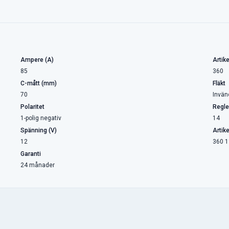
Ampere (A)
Artike
85
360
C-mått (mm)
Fläkt
70
Invän
Polaritet
Regle
1-polig negativ
14
Spänning (V)
Artik
12
360 1
Garanti
24 månader