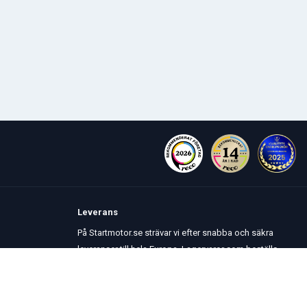
Leverans
På Startmotor.se strävar vi efter snabba och säkra
leveranser till hela Europa. Lagervaror som beställs
senast kl 16 skickas normalt samma dag. Här kan du
se vår
Fraktpolicy
.