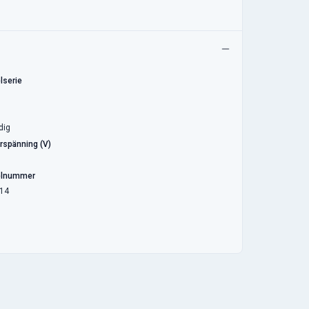
lserie
dig
rspänning (V)
elnummer
14