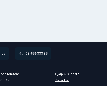
r.se
08-556 333 35
och
telefon:
Hjälp & Support
8 – 17
Köpvillkor
Betalningsalternativ
GDPR
Hjälpcenter