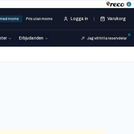
Logga in
Varukorg
s med moms
Pris utan moms
ter
Erbjudanden
Jag vill hitta reservdelar