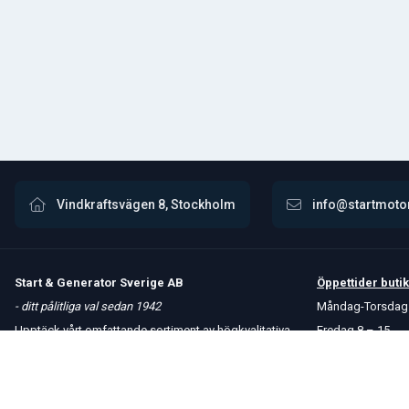
Vindkraftsvägen 8, Stockholm
info@startmoto
Start & Generator Sverige AB
Öppettider
butik
- ditt pålitliga val sedan 1942
Måndag-Torsdag 
Upptäck vårt omfattande sortiment av högkvalitativa
Fredag 8 – 15
produkter. Vi erbjuder snabba leveranser och håller
Kontakta oss
konkurrenskraftiga priser för att möta dina behov.
Om oss