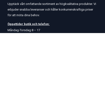
Upptäck vårt omfattande sortiment av högkvalitativa produkter. Vi
erbjuder snabba leveranser och håller konkurrenskraftiga priser
för att möta dina behov.
Öppettider
butik
och
telefon:
Måndag-Torsdag 8 – 17
Fredag 8 – 15
Kontakta oss
Om oss
Hjälp & Support
Köpvillkor
Betalningsalternativ
GDPR
Hjälpcenter
Leverans