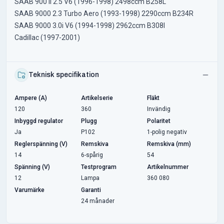
SAAB 900 II 2.5 V6 (1996-1998) 2498ccm B258L
SAAB 9000 2.3 Turbo Aero (1993-1998) 2290ccm B234R
SAAB 9000 3.0i V6 (1994-1998) 2962ccm B308I
Cadillac (1997-2001)
Teknisk specifikation
Ampere (A)
Artikelserie
Fläkt
120
360
Invändig
Inbyggd regulator
Plugg
Polaritet
Ja
P102
1-polig negativ
Reglerspänning (V)
Remskiva
Remskiva (mm)
14
6-spårig
54
Spänning (V)
Testprogram
Artikelnummer
12
Lampa
360 080
Varumärke
Garanti
24 månader