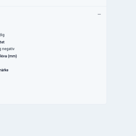
dig
tet
g negativ
kiva (mm)
märke