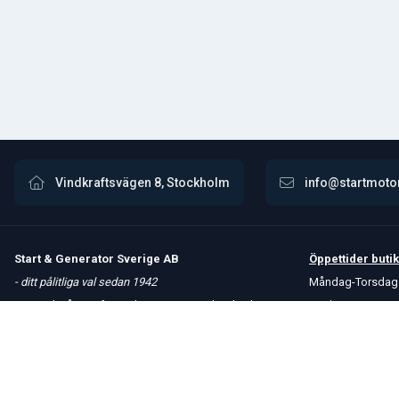
Vindkraftsvägen 8, Stockholm
info@startmoto
Start & Generator Sverige AB
Öppettider
butik
- ditt pålitliga val sedan 1942
Måndag-Torsdag 
Upptäck vårt omfattande sortiment av högkvalitativa
Fredag 8 – 15
produkter. Vi erbjuder snabba leveranser och håller
Kontakta oss
konkurrenskraftiga priser för att möta dina behov.
Om oss