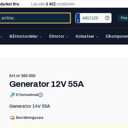
Pri
Båtmotordelar
Elmotor
Kolsatser
Elkomponen
Art.nr
360 050
-
360 050
Generator 12V 55A
Eftermarknad
Generator 14V 55A
Beställningsvara