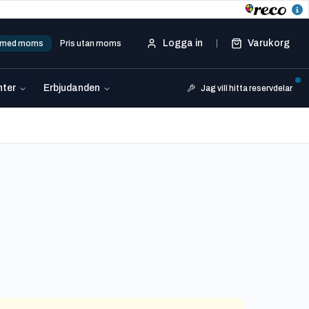
Logga in
Varukorg
s med moms
Pris utan moms
ter
Erbjudanden
Jag vill hitta reservdelar