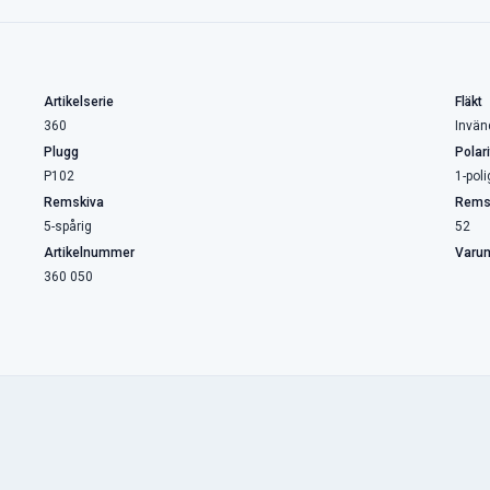
Artikelserie
Fläkt
360
Invän
Plugg
Polari
P102
1-poli
Remskiva
Rems
5-spårig
52
Artikelnummer
Varu
360 050