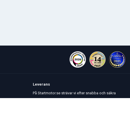
Leverans
På Startmotor.se strävar vi efter snabba och säkra
leveranser till hela Europa. Lagervaror som beställs
senast kl 16 skickas normalt samma dag. Här kan du
se vår
Fraktpolicy
.