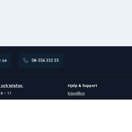
r.se
08-556 333 35
och
telefon:
Hjälp & Support
8 – 17
Köpvillkor
Betalningsalternativ
GDPR
Hjälpcenter