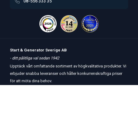
08-556 333 35
Start & Generator Sverige AB
- ditt pålitliga val sedan 1942
Upptäck vårt omfattande sortiment av högkvalitativa produkter. Vi
erbjuder snabba leveranser och håller konkurrenskraftiga priser
för att möta dina behov.
Öppettider
butik
och
telefon:
Måndag-Torsdag 8 – 17
Fredag 8 – 15
Kontakta oss
Om oss