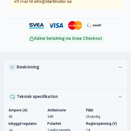
ett mail till
info@startmotor.se
.
Säker betalning via Svea Checkout
Beskrivning
Teknisk specifikation
Ampere (A)
Artikelserie
Fläkt
45
340
Utvändig
Inbyggd regulator
Polaritet
Reglerspänning (V)
Ja
1-polig negativ
14