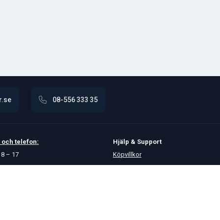
r.se
08-556 333 35
och
telefon:
Hjälp & Support
8 – 17
Köpvillkor
Betalningsalternativ
GDPR
Hjälpcenter