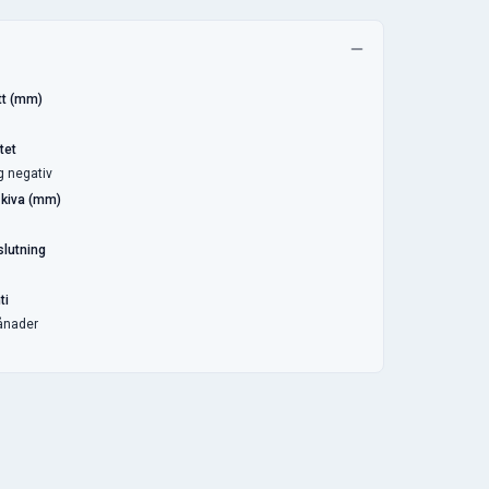
t (mm)
tet
g negativ
kiva (mm)
lutning
ti
ånader