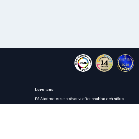
Leverans
På Startmotor.se strävar vi efter snabba och säkra
leveranser till hela Europa. Lagervaror som beställs
senast kl 16 skickas normalt samma dag. Här kan du
se vår
Fraktpolicy
.