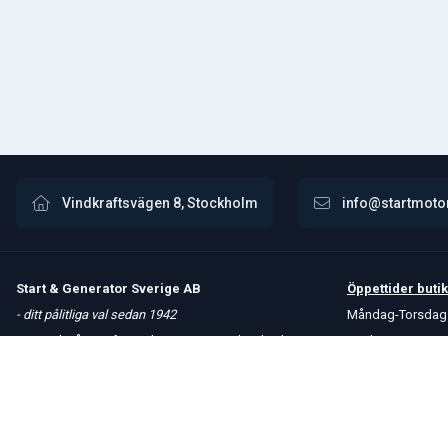
Vindkraftsvägen 8, Stockholm
info@startmoto
Start & Generator Sverige AB
Öppettider
butik
- ditt pålitliga val sedan 1942
Måndag-Torsdag 
Upptäck vårt omfattande sortiment av högkvalitativa
Fredag 8 – 15
produkter. Vi erbjuder snabba leveranser och håller
Kontakta oss
konkurrenskraftiga priser för att möta dina behov.
Om oss