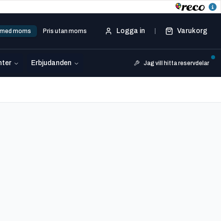
Logga in
Varukorg
s med moms
Pris utan moms
ter
Erbjudanden
Jag vill hitta reservdelar