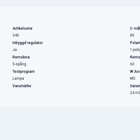
Artikelserie
C-måt
340
80
Inbyggd regulator
Polari
Ja
1-poli
Remskiva
Rems
5-spårig
60
Testprogram
W Ans
Lampa
M5
Varumärke
Garan
24 m