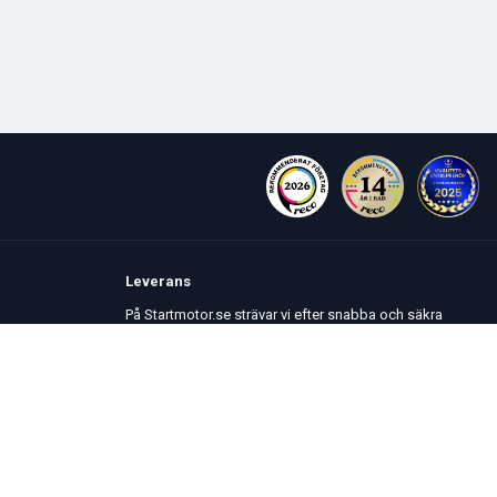
Leverans
På Startmotor.se strävar vi efter snabba och säkra
leveranser till hela Europa. Lagervaror som beställs
senast kl 16 skickas normalt samma dag. Här kan du
se vår
Fraktpolicy
.