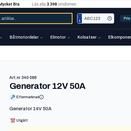
Pri
Båtmotordelar
Elmotor
Kolsatser
Elkomponen
Art.nr
340 086
-
340 086
Generator 12V 50A
Eftermarknad
Generator 14V 50A
Utgått