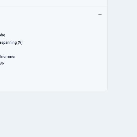
dig
rspänning (V)
elnummer
86