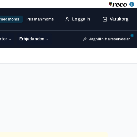
Logga in
Varukorg
s med moms
Pris utan moms
ter
Erbjudanden
Jag vill hitta reservdelar