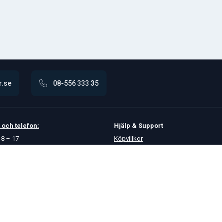
r.se
08-556 333 35
och
telefon:
Hjälp & Support
8 – 17
Köpvillkor
Betalningsalternativ
GDPR
Hjälpcenter