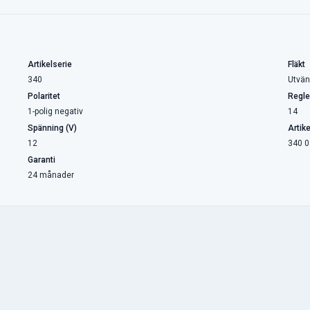
Artikelserie
Fläkt
340
Utvän
Polaritet
Regle
1-polig negativ
14
Spänning (V)
Artik
12
340 0
Garanti
24 månader