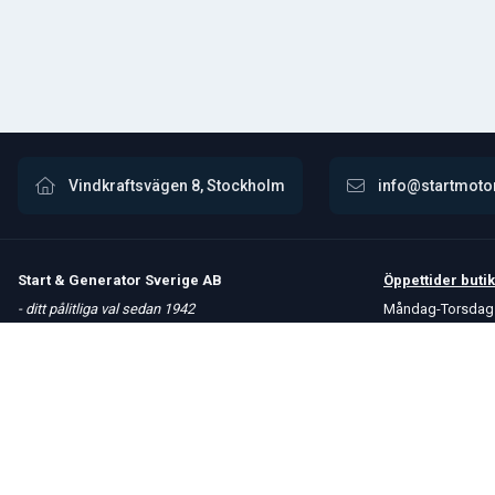
Vindkraftsvägen 8, Stockholm
info@startmoto
Start & Generator Sverige AB
Öppettider
butik
- ditt pålitliga val sedan 1942
Måndag-Torsdag 
Upptäck vårt omfattande sortiment av högkvalitativa
Fredag 8 – 15
produkter. Vi erbjuder snabba leveranser och håller
Kontakta oss
konkurrenskraftiga priser för att möta dina behov.
Om oss