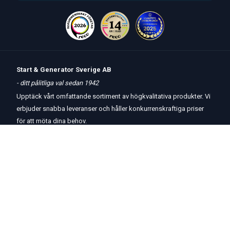
Start & Generator Sverige AB
- ditt pålitliga val sedan 1942
Upptäck vårt omfattande sortiment av högkvalitativa produkter. Vi
erbjuder snabba leveranser och håller konkurrenskraftiga priser
för att möta dina behov.
Öppettider
butik
och
telefon:
Måndag-Torsdag 8 – 17
Fredag 8 – 15
Kontakta oss
Om oss
Hjälp & Support