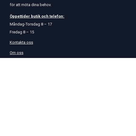
för att möta dina behov.
Öppettider
butik
och
telefon:
Måndag-Torsdag 8 – 17
Fredag 8 – 15
Kontakta oss
Om oss
Hjälp & Support
Köpvillkor
Betalningsalternativ
GDPR
Hjälpcenter
Leverans
På Startmotor.se strävar vi efter snabba och säkra leveranser till
hela Europa. Lagervaror som beställs senast kl 16 skickas normalt