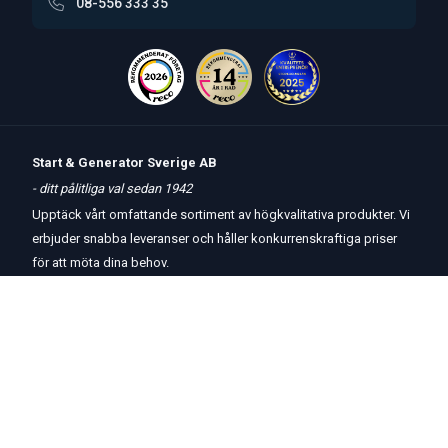
08-556 333 35
Start & Generator Sverige AB
- ditt pålitliga val sedan 1942
Upptäck vårt omfattande sortiment av högkvalitativa produkter. Vi
erbjuder snabba leveranser och håller konkurrenskraftiga priser
för att möta dina behov.
Öppettider
butik
och
telefon:
Måndag-Torsdag 8 – 17
Fredag 8 – 15
Kontakta oss
Om oss