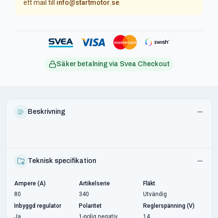
ett mail till
info@startmotor.se
.
Säker betalning via Svea Checkout
Beskrivning
Teknisk specifikation
Ampere (A)
Artikelserie
Fläkt
80
340
Utvändig
Inbyggd regulator
Polaritet
Reglerspänning (V)
Ja
1-polig negativ
14