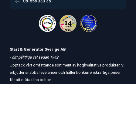
08-556 333 35
Start & Generator Sverige AB
- ditt pålitliga val sedan 1942
Upptäck vårt omfattande sortiment av högkvalitativa produkter. Vi
erbjuder snabba leveranser och håller konkurrenskraftiga priser
för att möta dina behov.
Öppettider
butik
och
telefon:
Måndag-Torsdag 8 – 17
Fredag 8 – 15
Kontakta oss
Om oss