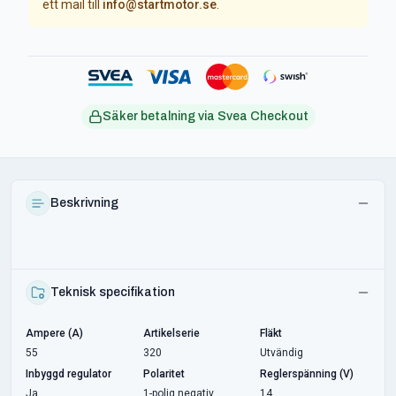
ett mail till
info@startmotor.se
.
Säker betalning via Svea Checkout
Beskrivning
Teknisk specifikation
Ampere (A)
Artikelserie
Fläkt
55
320
Utvändig
Inbyggd regulator
Polaritet
Reglerspänning (V)
Ja
1-polig negativ
14