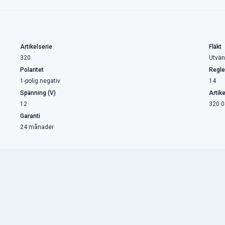
Artikelserie
Fläkt
320
Utvän
Polaritet
Regle
1-polig negativ
14
Spänning (V)
Artik
12
320 0
Garanti
24 månader