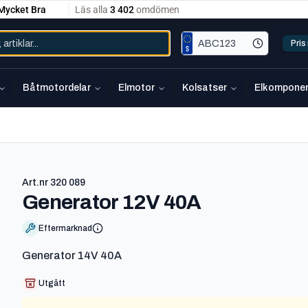
Pri
Båtmotordelar
Elmotor
Kolsatser
Elkomponen
Art.nr
320 089
-
320 089
Generator 12V 40A
Eftermarknad
Generator 14V 40A
Utgått