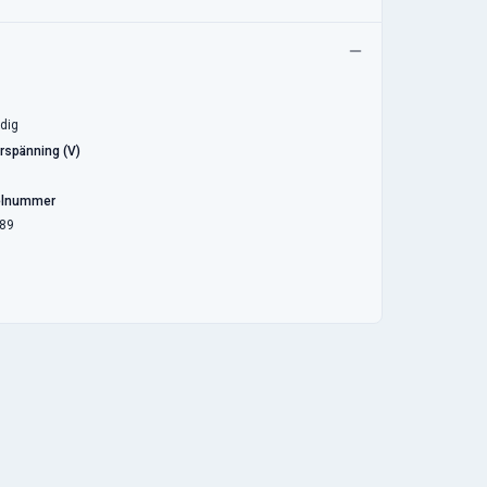
dig
rspänning (V)
elnummer
89