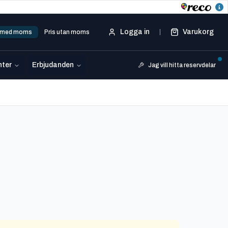
Logga in
Varukorg
s med moms
Pris utan moms
ter
Erbjudanden
Jag vill hitta reservdelar