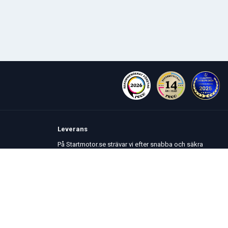
Leverans
På Startmotor.se strävar vi efter snabba och säkra
leveranser till hela Europa. Lagervaror som beställs
senast kl 16 skickas normalt samma dag. Här kan du
se vår
Fraktpolicy
.