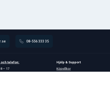
r.se
08-556 333 35
och
telefon:
Hjälp & Support
8 – 17
Köpvillkor
Betalningsalternativ
GDPR
Hjälpcenter