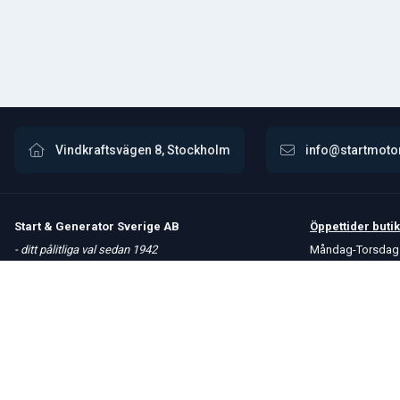
Vindkraftsvägen 8, Stockholm
info@startmoto
Start & Generator Sverige AB
Öppettider
butik
- ditt pålitliga val sedan 1942
Måndag-Torsdag 
Upptäck vårt omfattande sortiment av högkvalitativa
Fredag 8 – 15
produkter. Vi erbjuder snabba leveranser och håller
Kontakta oss
konkurrenskraftiga priser för att möta dina behov.
Om oss