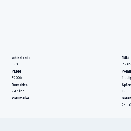
Artikelserie
Fläkt
320
Invän
Plugg
Polari
P0006
1-poli
Remskiva
Spänn
4-spårig
12
Varumärke
Garan
24 m