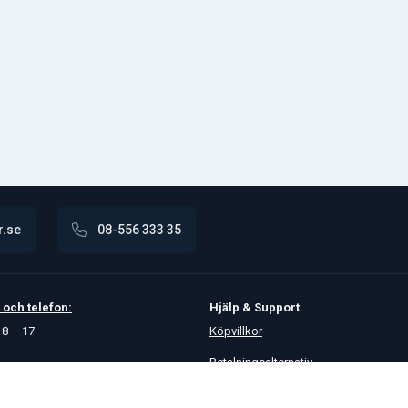
r.se
08-556 333 35
och
telefon:
Hjälp & Support
8 – 17
Köpvillkor
Betalningsalternativ
GDPR