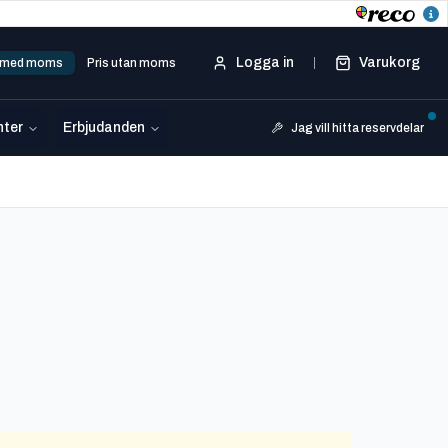
Logga in
Varukorg
s med moms
Pris utan moms
ter
Erbjudanden
Jag vill hitta reservdelar