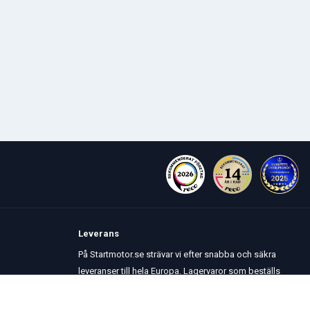
Leverans
På Startmotor.se strävar vi efter snabba och säkra
leveranser till hela Europa. Lagervaror som beställs
senast kl 16 skickas normalt samma dag. Här kan du
se vår
Fraktpolicy
.