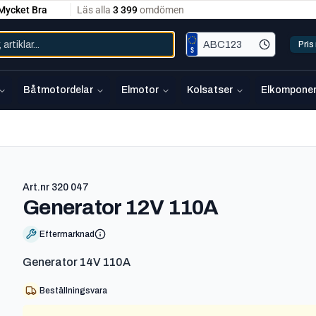
Pri
Båtmotordelar
Elmotor
Kolsatser
Elkomponen
Art.nr
320 047
-
320 047
Generator 12V 110A
Eftermarknad
Generator 14V 110A
Beställningsvara