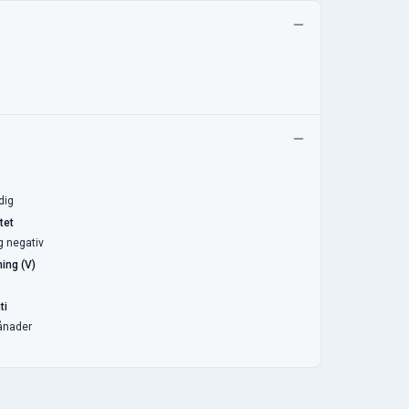
dig
tet
g negativ
ing (V)
ti
ånader