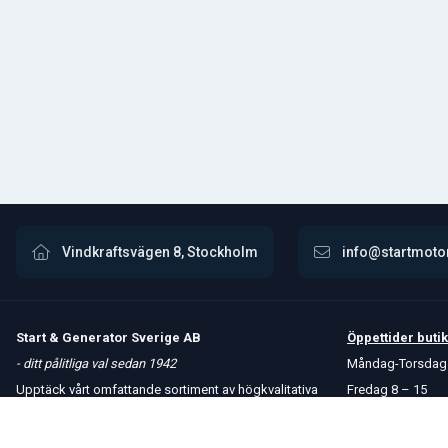
Vindkraftsvägen 8, Stockholm
info@startmoto
Start & Generator Sverige AB
Öppettider
butik
- ditt pålitliga val sedan 1942
Måndag-Torsdag 
Upptäck vårt omfattande sortiment av högkvalitativa
Fredag 8 – 15
produkter. Vi erbjuder snabba leveranser och håller
Kontakta oss
konkurrenskraftiga priser för att möta dina behov.