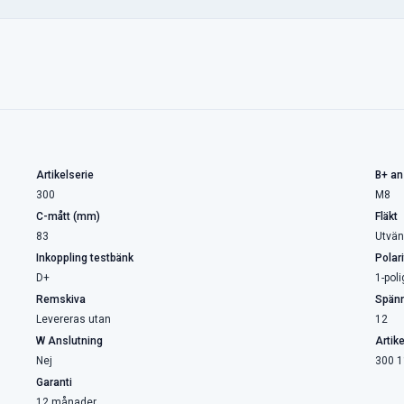
Artikelserie
B+ an
300
M8
C-mått (mm)
Fläkt
83
Utvän
Inkoppling testbänk
Polari
D+
1-poli
Remskiva
Spänn
Levereras utan
12
W Anslutning
Artik
Nej
300 1
Garanti
12 månader