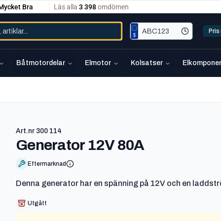
Pri
Båtmotordelar
Elmotor
Kolsatser
Elkomponen
Art.nr
300 114
-
300 114
Generator 12V 80A
Eftermarknad
Denna generator har en spänning på 12V och en laddströ
Utgått