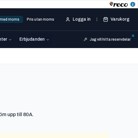
Logga in
Varukorg
s med moms
Pris utan moms
ter
Erbjudanden
Jag vill hitta reservdelar
m upp till 80A.