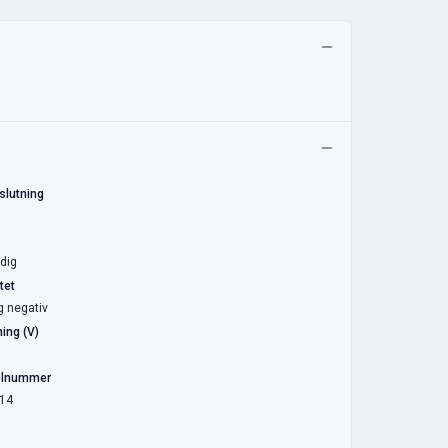
slutning
dig
tet
g negativ
ing (V)
elnummer
14