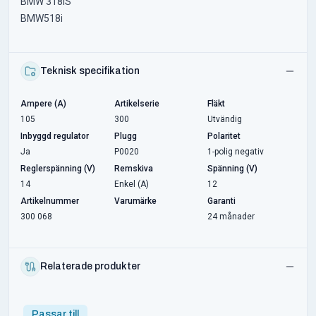
BMW 318iS
BMW518i
Teknisk specifikation
Ampere (A)
Artikelserie
Fläkt
105
300
Utvändig
Inbyggd regulator
Plugg
Polaritet
Ja
P0020
1-polig negativ
Reglerspänning (V)
Remskiva
Spänning (V)
14
Enkel (A)
12
Artikelnummer
Varumärke
Garanti
300 068
24 månader
Relaterade produkter
Passar till