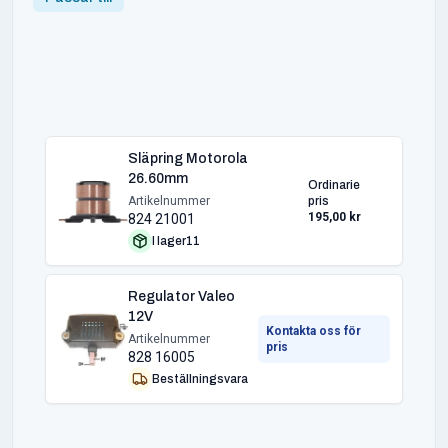
Släpring Motorola
26.60mm
Ordinarie
Artikelnummer
pris
195,00 kr
824 21001
I lager
11
Regulator Valeo
12V
Kontakta oss för
Artikelnummer
pris
828 16005
Beställningsvara