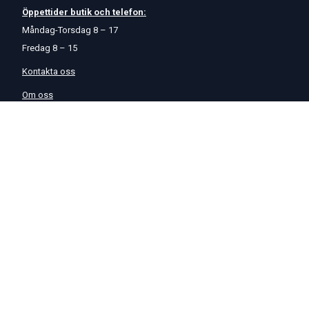
Öppettider
butik
och
telefon:
Måndag-Torsdag 8 – 17
Fredag 8 – 15
Kontakta oss
Om oss
Hjälp & Support
Köpvillkor
Betalningsalternativ
GDPR
Hjälpcenter
Leverans
På Startmotor.se strävar vi efter snabba och säkra leveranser till
hela Europa. Lagervaror som beställs senast kl 16 skickas normalt
samma dag. Här kan du se vår
Fraktpolicy
.