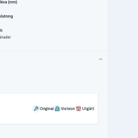
kiva (mm)
lutning
ti
ånader
Original
Visteon
Utgått