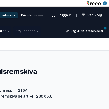
Logga in
Varukorg
s med moms
Pris utan moms
ter
Erbjudanden
Jag vill hitta reservdelar
-
280 051
ulsremskiva
m upp till 115A.
remskiva se artikel:
280 053
.