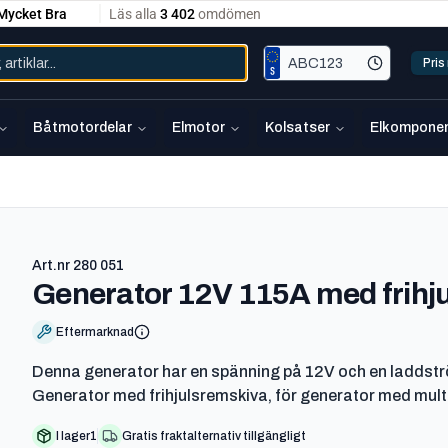
Pri
Båtmotordelar
Elmotor
Kolsatser
Elkomponen
Art.nr
280 051
Generator 12V 115A med frihj
Eftermarknad
Denna generator har en spänning på 12V och en laddströ
Generator med frihjulsremskiva, för generator med multi
I lager
1
Gratis fraktalternativ tillgängligt