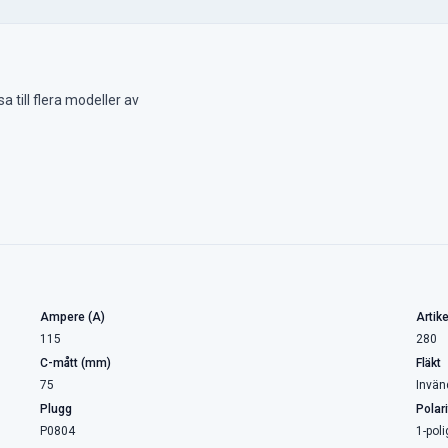
 till flera modeller av
Ampere (A)
Artike
115
280
C-mått (mm)
Fläkt
75
Invän
Plugg
Polari
P0804
1-poli