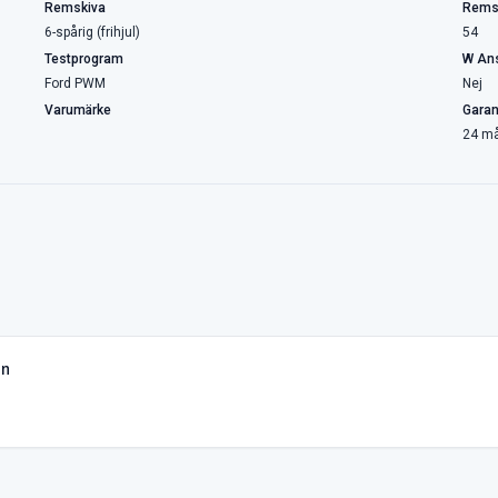
Remskiva
Rems
6-spårig (frihjul)
54
Testprogram
W Ans
Ford PWM
Nej
Varumärke
Garan
24 m
on