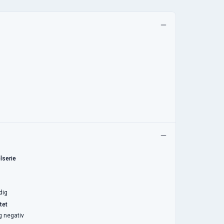
lserie
dig
tet
g negativ