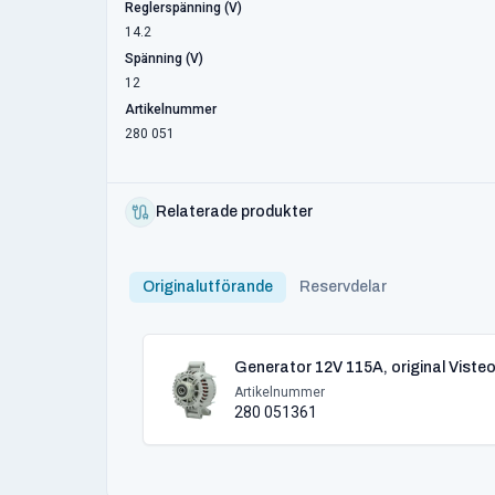
Reglerspänning (V)
14.2
Spänning (V)
12
Artikelnummer
280 051
Relaterade produkter
Originalutförande
Reservdelar
Generator 12V 115A, original Viste
Artikelnummer
280 051361