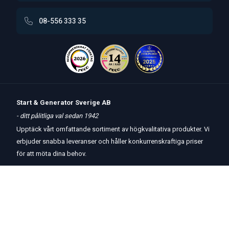
08-556 333 35
Start & Generator Sverige AB
- ditt pålitliga val sedan 1942
Upptäck vårt omfattande sortiment av högkvalitativa produkter. Vi
erbjuder snabba leveranser och håller konkurrenskraftiga priser
för att möta dina behov.
Öppettider
butik
och
telefon:
Måndag-Torsdag 8 – 17
Fredag 8 – 15
Kontakta oss