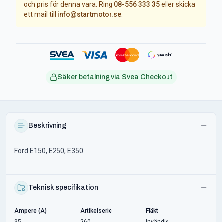
och pris för denna vara. Ring
08-556 333 35
eller skicka
ett mail till
info@startmotor.se
.
Säker betalning via Svea Checkout
Beskrivning
Ford E150, E250, E350
Teknisk specifikation
Ampere (A)
Artikelserie
Fläkt
95
260
Invändig