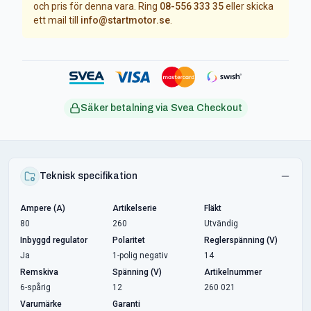
och pris för denna vara. Ring
08-556 333 35
eller skicka
ett mail till
info@startmotor.se
.
Säker betalning via Svea Checkout
Teknisk specifikation
Ampere (A)
Artikelserie
Fläkt
80
260
Utvändig
Inbyggd regulator
Polaritet
Reglerspänning (V)
Ja
1-polig negativ
14
Remskiva
Spänning (V)
Artikelnummer
6-spårig
12
260 021
Varumärke
Garanti