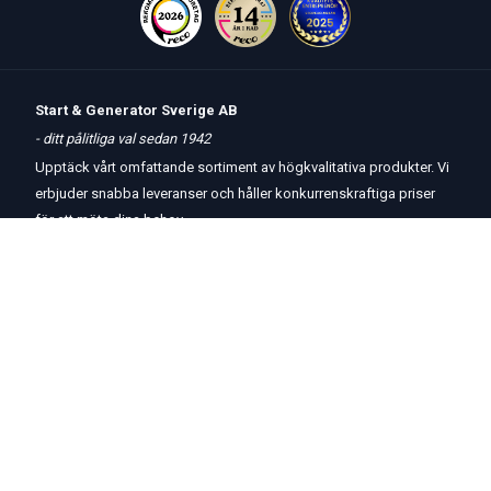
Start & Generator Sverige AB
- ditt pålitliga val sedan 1942
Upptäck vårt omfattande sortiment av högkvalitativa produkter. Vi
erbjuder snabba leveranser och håller konkurrenskraftiga priser
för att möta dina behov.
Öppettider
butik
och
telefon:
Måndag-Torsdag 8 – 17
Fredag 8 – 15
Kontakta oss
Om oss
Hjälp & Support
Köpvillkor