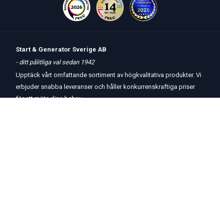
Start & Generator Sverige AB
- ditt pålitliga val sedan 1942
Upptäck vårt omfattande sortiment av högkvalitativa produkter. Vi
erbjuder snabba leveranser och håller konkurrenskraftiga priser
för att möta dina behov.
Öppettider
butik
och
telefon:
Måndag-Torsdag 8 – 17
Fredag 8 – 15
Kontakta oss
Om oss
Hjälp & Support
Köpvillkor