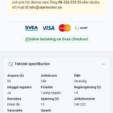
och pris för denna vara. Ring
08-556 333 35
eller skicka
ett mail till
info@startmotor.se
.
Säker betalning via Svea Checkout
Teknisk specifikation
Ampere (A)
Artikelserie
Fläkt
55
240
Utvändig
Inbyggd regulator
Polaritet
Reglerspänning (V)
Ja
1-polig negativ
14
Remskiva
Spänning (V)
Artikelnummer
Enkel (A)
12
240 222
Varumärke
Garanti